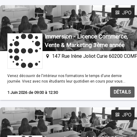
JPO
Immersion - Licence Commerce,
Vente & Marketing 3ème année
147 Rue Irène Joliot Curie 60200 CO
Venez découvrir de l'intérieur nos formations le temps d'une demie
journée. Vivez avec nos étudiants leur quotidien en cours pour vous
familisariser avec nos méthodes pédagogiques.
DÉTAILS
1 Juin 2026
de
09:00
à
12:30
JPO