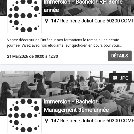
Immersion - Bachelor RH 3ème
année
147 Rue Irène Joliot Curie 60200 CO
Venez découvrir de l'intérieur nos formations le temps d'une demie
journée. Vivez avec nos étudiants leur quotidien en cours pour vous
familisariser avec nos méthodes pédagogiques.
DÉTAILS
21 Mai 2026
de
09:00
à
12:30
JPO
Immersion - Bachelor
Management 3ème année
147 Rue Irène Joliot Curie 60200 CO