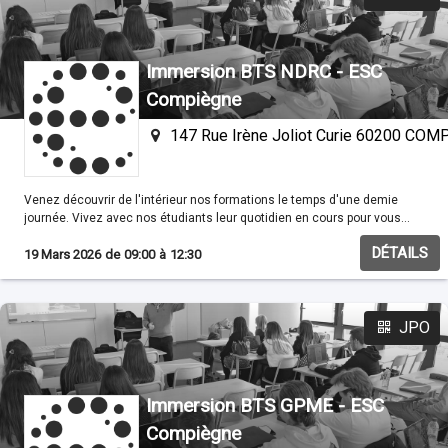
Immersion BTS NDRC - ESC
Compiègne
147 Rue Irène Joliot Curie 60200 CO
Venez découvrir de l'intérieur nos formations le temps d'une demie
journée. Vivez avec nos étudiants leur quotidien en cours pour vous
familisariser avec nos méthodes pédagogiques.
DÉTAILS
19 Mars 2026
de
09:00
à
12:30
JPO
Immersion BTS GPME - ESC
Compiègne