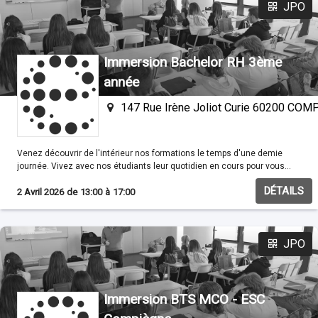
JPO
Immersion Bachelor RH 3ème
année
147 Rue Irène Joliot Curie 60200 CO
Venez découvrir de l'intérieur nos formations le temps d'une demie
journée. Vivez avec nos étudiants leur quotidien en cours pour vous
familisariser avec nos méthodes pédagogiques.
DÉTAILS
2 Avril 2026
de
13:00
à
17:00
JPO
Immersion BTS MCO - ESC