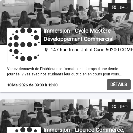
JPO
Immersion - Cycle Mastère
Développement Commercial
147 Rue Irène Joliot Curie 60200 CO
Venez découvrir de l'intérieur nos formations le temps d'une demie
journée. Vivez avec nos étudiants leur quotidien en cours pour vous
familisariser avec nos méthodes pédagogiques.
DÉTAILS
18 Mai 2026
de
09:00
à
12:30
JPO
Immersion - Licence Commerce,