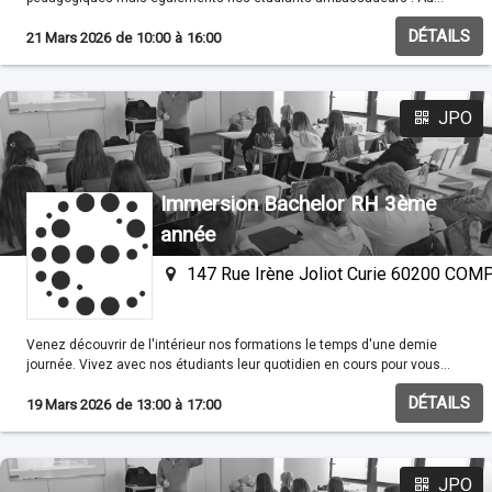
programme : Conférences thématiques à 10h30, 11h30, 14h30 & 15h30
DÉTAILS
animées par la directrice de l'ESC Compiègne. Rencontre avec les
21 Mars 2026
de
10:00
à
16:00
étudiants, les professeurs, l'équipe administrative et les associations
de l'école.
JPO
Immersion Bachelor RH 3ème
année
147 Rue Irène Joliot Curie 60200 CO
Venez découvrir de l'intérieur nos formations le temps d'une demie
journée. Vivez avec nos étudiants leur quotidien en cours pour vous
familisariser avec nos méthodes pédagogiques.
DÉTAILS
19 Mars 2026
de
13:00
à
17:00
JPO