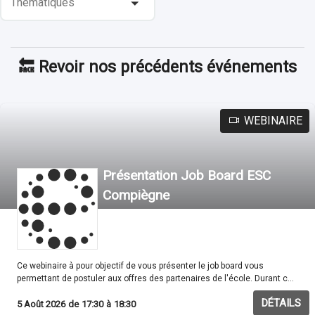
Thematiques
🔙 Revoir nos précédents événements
WEBINAIRE
Présentation Job Board ESC
Compiègne
Ce webinaire à pour objectif de vous présenter le job board vous
permettant de postuler aux offres des partenaires de l'école. Durant ce
webinaire nous vous présenterons l'outils avec toutes ses
DÉTAILS
fonctionnalités et nous répondrons également à toutes vos questions
5 Août 2026
de
17:30
à
18:30