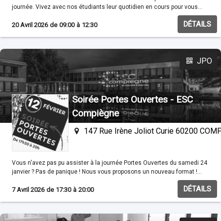
journée. Vivez avec nos étudiants leur quotidien en cours pour vous
familisariser avec nos méthodes pédagogiques.
DÉTAILS
20 Avril 2026
de
09:00
à
12:30
JPO
Soirée Portes Ouvertes - ESC
Compiègne
147 Rue Irène Joliot Curie 60200 CO
Vous n'avez pas pu assister à la journée Portes Ouvertes du samedi 24
janvier ? Pas de panique ! Nous vous proposons un nouveau format !
Venez découvrir l'ESC Compiègne le temps d'une soirée. Nous ouvrons
DÉTAILS
nos portes le jeudi 12 février de 17h30 à 20h. Vous pourrez échanger
7 Avril 2026
de
17:30
à
20:00
avec nos ambassadeurs et nos professeurs.