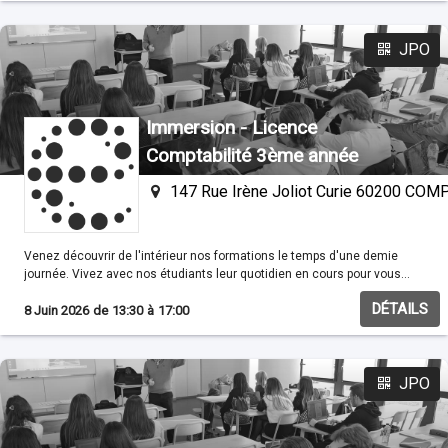
JPO
Immersion - Licence
Comptabilité 3ème année
147 Rue Irène Joliot Curie 60200 CO
Venez découvrir de l'intérieur nos formations le temps d'une demie
journée. Vivez avec nos étudiants leur quotidien en cours pour vous
familisariser avec nos méthodes pédagogiques.
DÉTAILS
8 Juin 2026
de
13:30
à
17:00
JPO