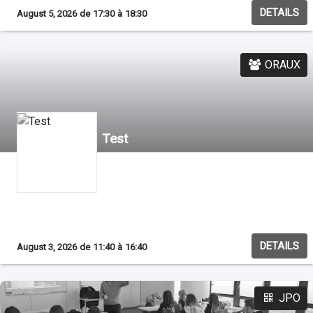
webinaire nous vous présenterons l'outils avec toutes ses
DETAILS
fonctionnalités et nous répondrons également à toutes vos questions
August 5, 2026
de
17:30
à
18:30
sur l'alternance.
ORAUX
Test
DETAILS
August 3, 2026
de
11:40
à
16:40
JPO